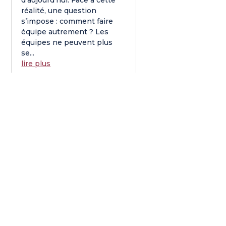
d’aujourd’hui. Face à cette
réalité, une question
s’impose : comment faire
équipe autrement ? Les
équipes ne peuvent plus
se...
lire plus
DIRIGEANT : ET SI LA
PLUS GRANDE
DÉCISION À PRENDRE