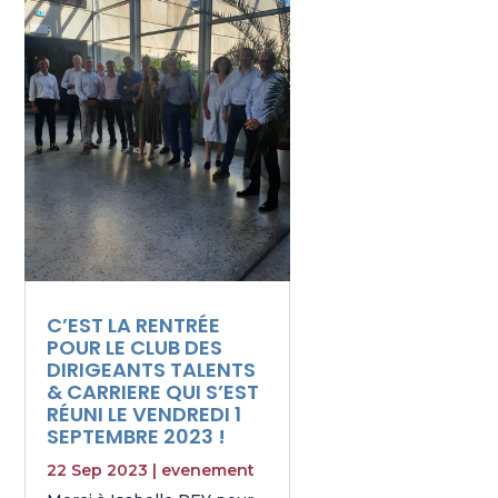
C’EST LA RENTRÉE
POUR LE CLUB DES
DIRIGEANTS TALENTS
& CARRIERE QUI S’EST
RÉUNI LE VENDREDI 1
SEPTEMBRE 2023 !
22 Sep 2023
|
evenement