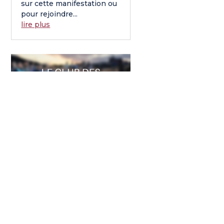
sur cette manifestation ou
pour rejoindre...
lire plus
RÉUNION DU CLUB DES
DIRIGEANTS : « LA
SÉPARATION D’UN
COLLABORATEUR »
8 Nov 2016
|
evenement
Le CLUB TALENTS &
CARRIÈRE met au service
de ses membres
Dirigeants un réseau, des