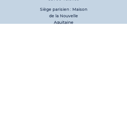
Siège parisien :
Maison
de la Nouvelle
Aquitaine
21 Rue des Pyramides,
75001 Paris
tél. : + 33(0) 6 66 56 26
62
Email :
contact@talents-
carriere.fr