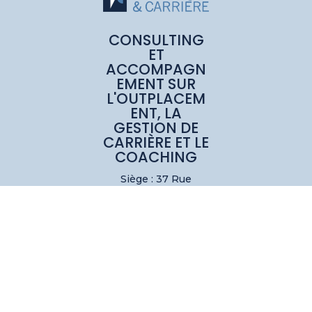
CONSULTING
ET
ACCOMPAGN
EMENT SUR
L'OUTPLACEM
ENT, LA
GESTION DE
CARRIÈRE ET LE
COACHING
Siège : 37 Rue
Camille Pelletan
33700 Talence
Siège parisien :
Maison de la
Nouvelle Aquitaine
21 Rue des
Pyramides, 75001