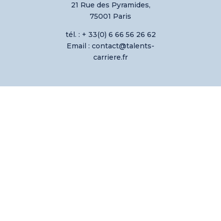
21 Rue des Pyramides,
75001 Paris
tél. : + 33(0) 6 66 56 26 62
Email : contact@talents-
carriere.fr
Gestion de votre
Carrière
Coaching de votre
équipe
Développement de
votre activité