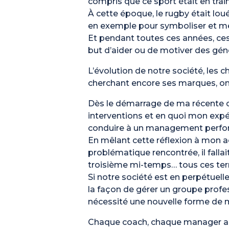
compris que ce sport était en train
À cette époque, le rugby était loué
en exemple pour symboliser et mett
Et pendant toutes ces années, ces
but d’aider ou de motiver des gén
L’évolution de notre société, les 
cherchant encore ses marques, ont
Dès le démarrage de ma récente co
interventions et en quoi mon exp
conduire à un management perfo
En mêlant cette réflexion à mon acti
problématique rencontrée, il fallai
troisième mi-temps… tous ces te
Si notre société est en perpétuel
la façon de gérer un groupe profe
nécessité une nouvelle forme de
Chaque coach, chaque manager a sa