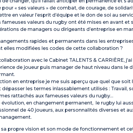
 de changer, qu’il fallait anticiper en permanence et s’a
 pour « ses valeurs » de combat, de courage, de solidarit
re en valeur l’esprit d’équipe et le don de soi au serv
 fameuses valeurs du rugby ont été mises en avant et s
érations de managers ou dirigeants d’entreprise en man
changements rapides et permanents dans les entreprises,
 elles modifiées les codes de cette collaboration ?
llaboration avec le Cabinet TALENTS & CARRIÈRE, j’ai ré
érience de joueur puis manager de haut niveau dans le
rmant.
on en entreprise je me suis aperçu que quel que soit l’acti
t dépasser les termes inlassablement utilisés : Travail, s
rmes rattachés aux fameuses valeurs du rugby…
le évolution, en changement permanent, le rugby lui aus
ssionnel de 40 joueurs, aux personnalités diverses et a
 management.
 propre vision et son mode de fonctionnement et cette