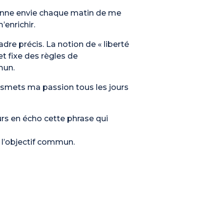
 donne envie chaque matin de me
’enrichir.
re précis. La notion de « liberté
t fixe des règles de
mun.
ansmets ma passion tous les jours
urs en écho cette phrase qui
e l’objectif commun.