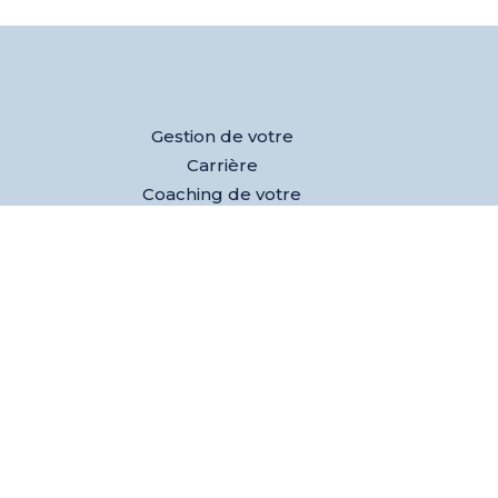
Gestion de votre
Carrière
Coaching de votre
équipe
Développement de
votre activité
Nos références
Club des dirigeants
Evènements
L’équipe
Blog