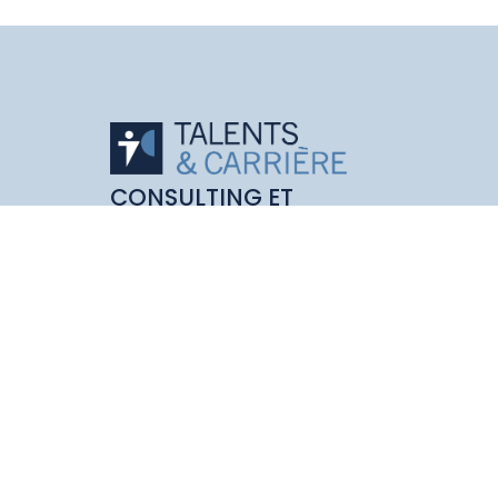
CONSULTING ET
ACCOMPAGNEMENT
SUR
L'OUTPLACEMENT,
LA GESTION DE
CARRIÈRE ET LE
COACHING
Siège : 37 Rue Camille
Pelletan
33700 Talence
Siège parisien :
Maison de la
Nouvelle Aquitaine