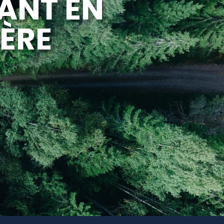
ANT EN
IÈRE