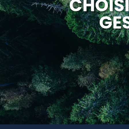
CHOIS
GES