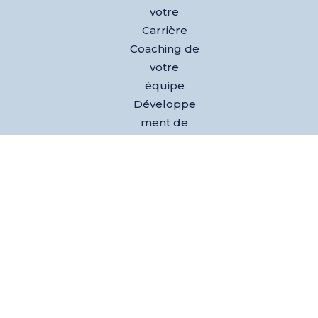
votre
Carrière
Coaching de
votre
équipe
Développe
ment de
votre activité
Nos
références
Club des
dirigeants
Evènements
L’équipe
Blog