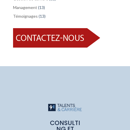
Management
(13)
Témoignages
(13)
CONSULTI
NG ET