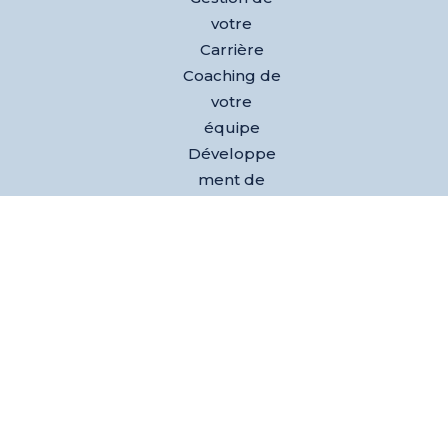
votre
Carrière
Coaching de
votre
équipe
Développe
ment de
votre activité
Nos
références
Club des
dirigeants
Evènements
L’équipe
Blog