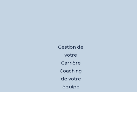
Gestion de
votre
Carrière
Coaching
de votre
équipe
Développe
ment de
votre
activité