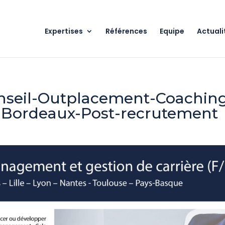
Expertises
Références
Equipe
Actuali
onseil-Outplacement-Coachin
s-Bordeaux-Post-recrutement
s