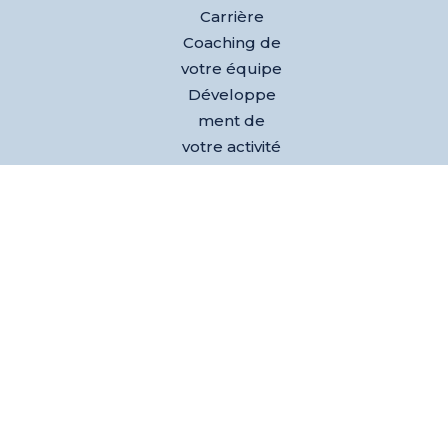
Carrière
Coaching de
votre équipe
Développe
ment de
votre activité
Nos
références
Club des
dirigeants
Evènements
L’équipe
Blog
Test AGEM®
– Découvrez