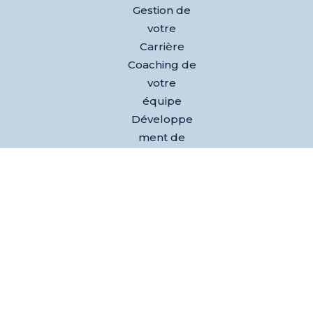
Gestion de
votre
Carrière
Coaching de
votre
équipe
Développe
ment de
votre
activité
Nos
références
Club des
dirigeants
Evènements
L’équipe