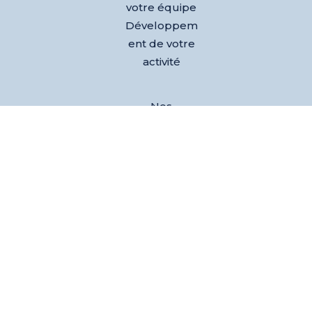
votre équipe
Développem
ent de votre
activité
Nos
références
Club des
dirigeants
Evènements
L’équipe
Blog
Test AGEM®
– Découvrez
votre agilité
émotionnell