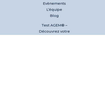
Evènements
L’équipe
Blog
Test AGEM® –
Découvrez votre
agilité
émotionnelle