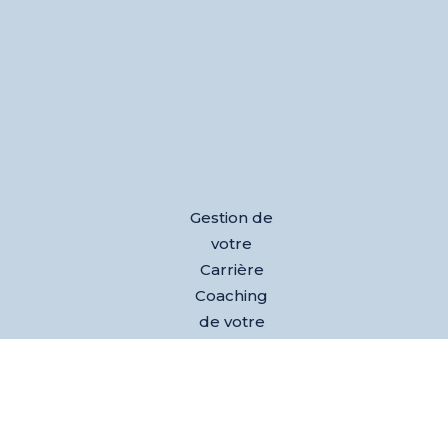
Gestion de
votre
Carrière
Coaching
de votre
équipe
Développ
ement de
votre