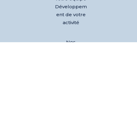
Développem
ent de votre
activité
Nos
références
Club des
dirigeants
Evènements
L’équipe
Blog
Test AGEM®
– Découvrez
votre agilité
émotionnelle