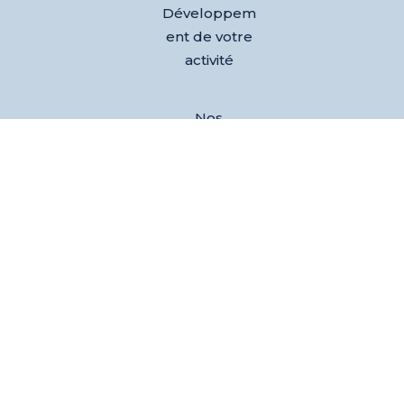
Développem
ent de votre
activité
Nos
références
Club des
dirigeants
Evènements
L’équipe
Blog
Test AGEM®
– Découvrez
votre agilité
émotionnelle