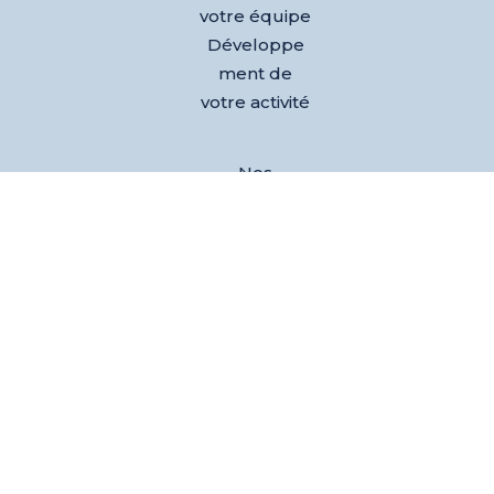
votre équipe
Développe
ment de
votre activité
Nos
références
Club des
dirigeants
Evènements
L’équipe
Blog
Test AGEM®
– Découvrez
votre agilité
émotionnell