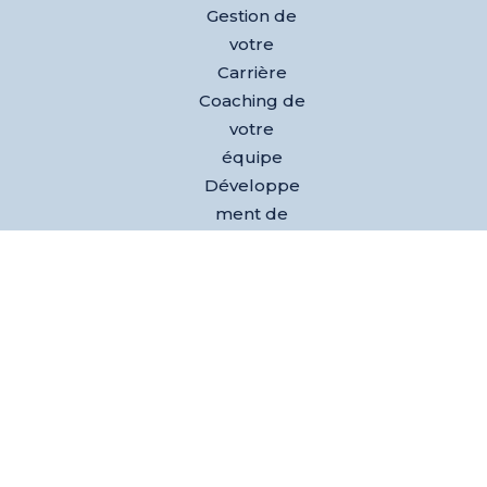
Gestion de
votre
Carrière
Coaching de
votre
équipe
Développe
ment de
votre
activité
Nos
références
Club des
dirigeants
Evènements
L’équipe